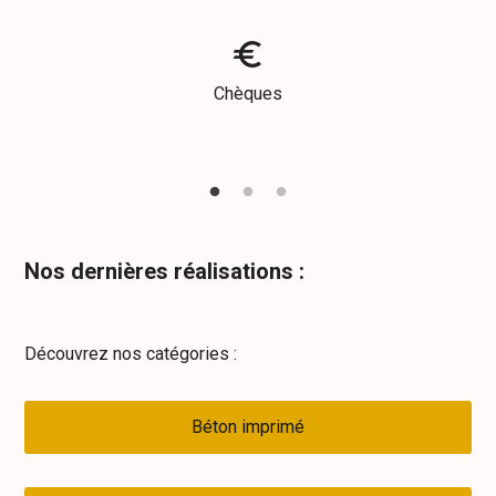
euro
Chèques
Nos dernières réalisations :
Découvrez nos catégories :
Béton imprimé