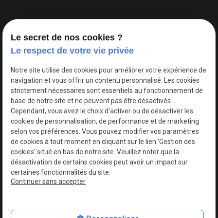
N° SIRET : 84970461400015
Le secret de nos cookies ?
Le respect de votre vie privée
02 78 77 17 01
Notre site utilise des cookies pour améliorer votre expérience de
1 route de l'Europe
navigation et vous offrir un contenu personnalisé. Les cookies
76540 VALMONT
strictement nécessaires sont essentiels au fonctionnement de
base de notre site et ne peuvent pas être désactivés.
Cependant, vous avez le choix d'activer ou de désactiver les
Inscription à la newsletter
cookies de personnalisation, de performance et de marketing
selon vos préférences. Vous pouvez modifier vos paramètres
de cookies à tout moment en cliquant sur le lien 'Gestion des
cookies' situé en bas de notre site. Veuillez noter que la
désactivation de certains cookies peut avoir un impact sur
certaines fonctionnalités du site.
Continuer sans accepter
Plan du site
Mentions légales